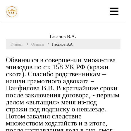
Главная
Практика
Стоимость
Гасанов В.А.
Главная
Отзывы
Гасанов В.А.
Опыт
Обвинялся в совершении множества
Отзывы
эпизодов по ст. 158 УК РФ (кражи
скота). Спасибо родственникам –
Всё о жалобах
нашли грамотного адвоката –
Панфилова В.В. В кратчайшие сроки
после заключения договора, - первым
Контакты
делом «вытащил» меня из-под
стражи под подписку о невыезде.
Потом завалил следствие
+7 937 337-82-01
множеством ходатайств и в итоге,
после направления дела в суд, смог
Ежедневно с 8:00 до 20:00 (МСК)