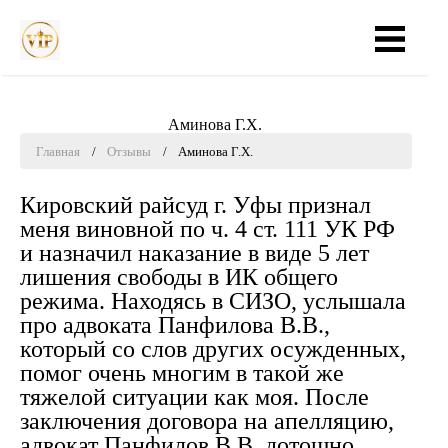
Главная
Практика
Стоимость
Аминова Г.Х.
Главная
Отзывы
Аминова Г.Х.
Опыт
Кировский райсуд г. Уфы признал
Отзывы
меня виновной по ч. 4 ст. 111 УК РФ
и назначил наказание в виде 5 лет
Всё о жалобах
лишения свободы в ИК общего
режима. Находясь в СИЗО, услышала
про адвоката Панфилова В.В.,
Контакты
который со слов других осужденных,
помог очень многим в такой же
тяжелой ситуации как моя. После
+7 937 337-82-01
заключения договора на апелляцию,
адвокат Панфилов В.В. дотошно
Ежедневно с 8:00 до 20:00 (МСК)